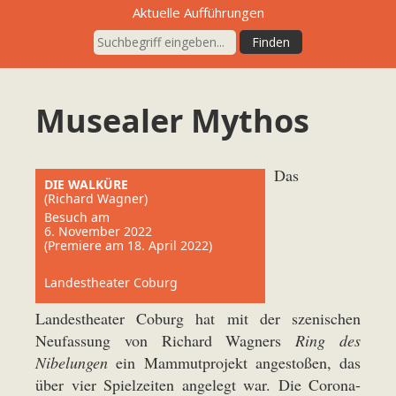
Aktuelle Aufführungen
Musealer Mythos
Das
DIE WALKÜRE
(Richard Wagner)
Besuch am
6. November 2022
(Premiere am 18. April 2022)
Landestheater Coburg
Landestheater Coburg hat mit der szenischen
Neufassung von Richard Wagners
Ring des
Nibelungen
ein Mammutprojekt angestoßen, das
über vier Spielzeiten angelegt war. Die Corona-