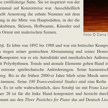
ne zwölfsätzige Suite. Sie ist inspiriert von der
inmal auf Konzertreise war. Ausschließlich
tellt Armstrong die zehnte Nummer mit dem
ng in der Mitte von Hauptstädten, in der die
onkubinen, Sklaven, Hofbeamte, Künstler und
 Orient mit malerischen Szenen.
Foto © Dana 
ji. Er lebte von 1892 bis 1988 und war ein britischer Kompon
sich wegen seiner gemischten Abstammung und seiner Homose
Komponist war er ein Autodidakt und musikalischer Außensei
it Polyrhythmen. Tonale und atonale Elemente gehen Hand i
extreme spieltechnische Anforderungen. Seine harmoni
eg. Bis in die frühen 2000-er Jahre blieb seine Musik unverö
st immens. Seine
100 Transcendental Studies
sind eine Reihe 
 Es ist sehr wahrscheinlich, dass Sorabji sie mit Franz Lis
6 ist für die linke Hand komponiert und besticht durc
kommt aus den
Three Pastiches for Piano
das auf Deutsch
Lie