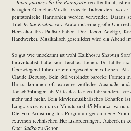
– Tonal journeys for the Pianoforte
veröffentlicht, ist ei
besagten Gamelan-Musik Javas in Indonesien, wo er e
pentatonische Harmonien werden verwendet. Daraus s
Titel
In the Kraton
vor. Kraton ist eine große Umfriedu
Herrscher ihre Paläste haben. Dort leben Adelige, K
Handwerker. Musikalisch geschildert wird ein Abend im
So gut wie unbekannt ist wohl Kaikhosru Shapurji Sorab
Individualist hatte kein leichtes Leben. Er fühlte 
Überwiegend führte er ein abgeschiedenes Leben. Als 
Claude Debussy. Sein Stil verbindet barocke Formen m
Hinzu kommen oft extreme zeitliche Ausmaße und 
Tonschöpfungen ab Mitte des letzten Jahrhunderts vorw
mehr und mehr. Sein klaviermusikalisches Schaffen i
Länge zwischen einer Minute und 45 Minuten variieren.
Die von Armstrong ins Programm genommene Nummer 2
extremen technischen Herausforderungen. Außerdem 
Oper
Sadko
zu Gehör.