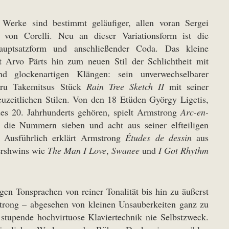
Werke sind bestimmt geläufiger, allen voran Sergei
von Corelli. Neu an dieser Variationsform ist die
hauptsatzform und anschließender Coda. Das kleine
t Arvo Pärts hin zum neuen Stil der Schlichtheit mit
nd glockenartigen Klängen: sein unverwechselbarer
 Tōru Takemitsus Stück
Rain Tree Sketch II
mit seiner
uzeitlichen Stilen. Von den 18 Etüden György Ligetis,
des 20. Jahrhunderts gehören, spielt Armstrong
Arc-en-
 die Nummern sieben und acht aus seiner elfteiligen
 Ausführlich erklärt Armstrong
Études de dessin
aus
Gershwins wie
The Man I Love
,
Swanee
und
I Got Rhythm
gen Tonsprachen von reiner Tonalität bis hin zu äußerst
strong – abgesehen von kleinen Unsauberkeiten ganz zu
stupende hochvirtuose Klaviertechnik nie Selbstzweck.