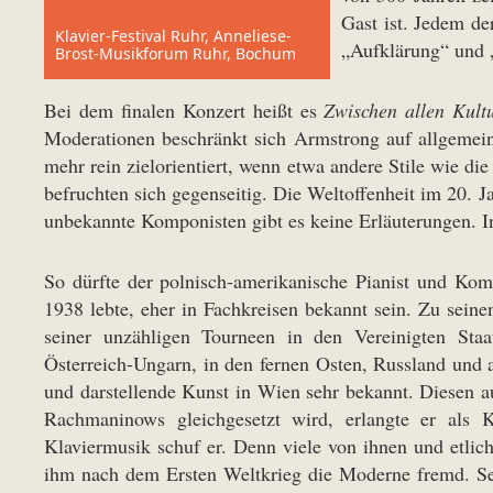
Gast ist. Jedem de
Klavier-Festival Ruhr, Anneliese-
„Aufklärung“ und „
Brost-Musikforum Ruhr, Bochum
Bei dem finalen Konzert heißt es
Zwischen allen Kult
Moderationen beschränkt sich Armstrong auf allgemei
mehr rein zielorientiert, wenn etwa andere Stile wie d
befruchten sich gegenseitig. Die Weltoffenheit im 20.
unbekannte Komponisten gibt es keine Erläuterungen. 
So dürfte der polnisch-amerikanische Pianist und Ko
1938 lebte, eher in Fachkreisen bekannt sein. Zu sein
seiner unzähligen Tourneen in den Vereinigten Staa
Österreich-Ungarn, in den fernen Osten, Russland und 
und darstellende Kunst in Wien sehr bekannt. Diesen a
Rachmaninows gleichgesetzt wird, erlangte er als K
Klaviermusik schuf er. Denn viele von ihnen und etlic
ihm nach dem Ersten Weltkrieg die Moderne fremd. Sei