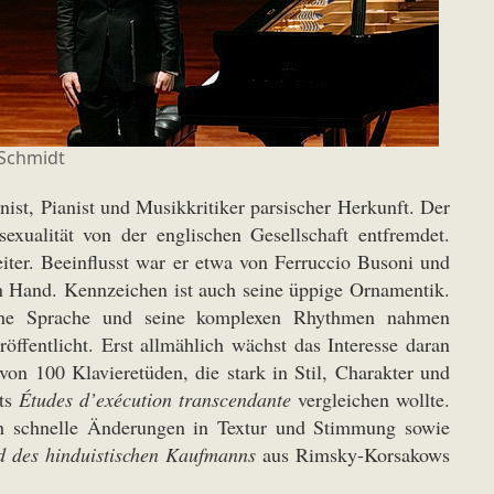
Schmidt
ist, Pianist und Musikkritiker parsischer Herkunft. Der
xualität von der englischen Gesellschaft entfremdet.
ter. Beeinflusst war er etwa von Ferruccio Busoni und
n Hand. Kennzeichen ist auch seine üppige Ornamentik.
sche Sprache und seine komplexen Rhythmen nahmen
ffentlicht. Erst allmählich wächst das Interesse daran
von 100 Klavieretüden, die stark in Stil, Charakter und
zts
Études d’exécution transcendante
vergleichen wollte.
h schnelle Änderungen in Textur und Stimmung sowie
d des hinduistischen Kaufmanns
aus Rimsky-Korsakows