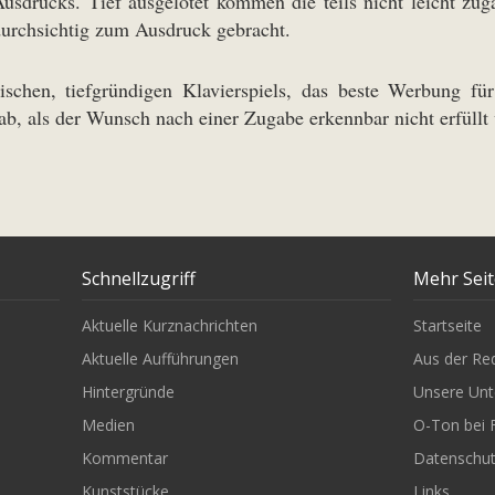
Ausdrucks. Tief ausgelotet kommen die teils nicht leicht zu
durchsichtig zum Ausdruck gebracht.
schen, tiefgründigen Klavierspiels, das beste Werbung f
ab, als der Wunsch nach einer Zugabe erkennbar nicht erfüllt
Schnellzugriff
Mehr Sei
Aktuelle Kurznachrichten
Startseite
Aktuelle Aufführungen
Aus der Re
Hintergründe
Unsere Unt
Medien
O-Ton bei 
Kommentar
Datenschu
Kunststücke
Links