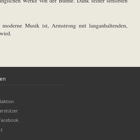
gänglichen Werke von der Bühne. Dank seiner sensiblen
ür moderne Musik ist, Armstrong mit langanhaltenden,
 wird.
ten
daktion
erstützer
Facebook
tz