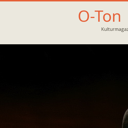
O-Ton
Kulturmagaz