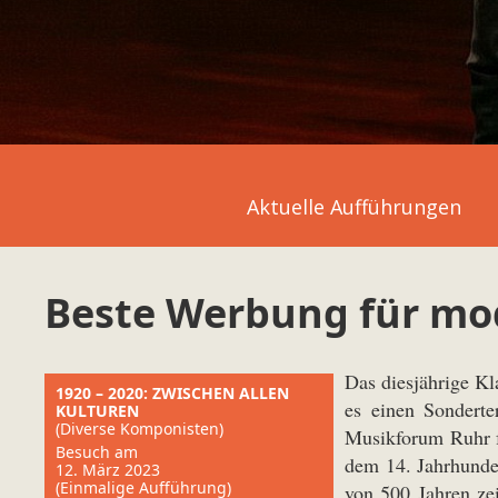
Aktuelle Aufführungen
Beste Werbung für mo
Das diesjährige Kl
1920 – 2020: ZWISCHEN ALLEN
es einen Sonderte
KULTUREN
(Diverse Komponisten)
Musikforum Ruhr fü
Besuch am
dem 14. Jahrhunder
12. März 2023
(Einmalige Aufführung)
von 500 Jahren zei