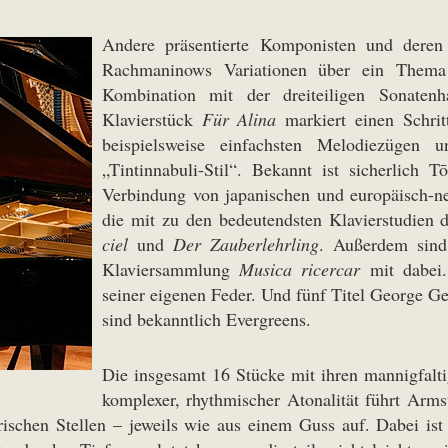
Andere präsentierte Komponisten und deren 
Rachmaninows Variationen über ein Thema 
Kombination mit der dreiteiligen Sonaten
Klavierstück
Für Alina
markiert einen Schrit
beispielsweise einfachsten Melodiezügen u
„Tintinnabuli-Stil“. Bekannt ist sicherlich
Verbindung von japanischen und europäisch-ne
die mit zu den bedeutendsten Klavierstudien 
ciel
und
Der Zauberlehrling
. Außerdem sind
Klaviersammlung
Musica ricercar
mit dabei.
seiner eigenen Feder. Und fünf Titel George 
sind bekanntlich Evergreens.
Die insgesamt 16 Stücke mit ihren mannigfalti
komplexer, rhythmischer Atonalität führt Arm
ischen Stellen – jeweils wie aus einem Guss auf. Dabei ist 