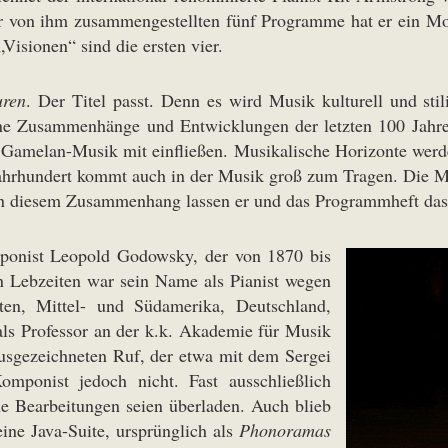
r von ihm zusammengestellten fünf Programme hat er ein Mott
Visionen“ sind die ersten vier.
uren
. Der Titel passt. Denn es wird Musik kulturell und stili
ne Zusammenhänge und Entwicklungen der letzten 100 Jahre. 
ie Gamelan-Musik mit einfließen. Musikalische Horizonte wer
 Jahrhundert kommt auch in der Musik groß zum Tragen. Die Mu
In diesem Zusammenhang lassen er und das Programmheft das
mponist Leopold Godowsky, der von 1870 bis
en Lebzeiten war sein Name als Pianist wegen
ten, Mittel- und Südamerika, Deutschland,
als Professor an der k.k. Akademie für Musik
usgezeichneten Ruf, der etwa mit dem Sergei
omponist jedoch nicht. Fast ausschließlich
he Bearbeitungen seien überladen. Auch blieb
ne Java-Suite, ursprünglich als
Phonoramas