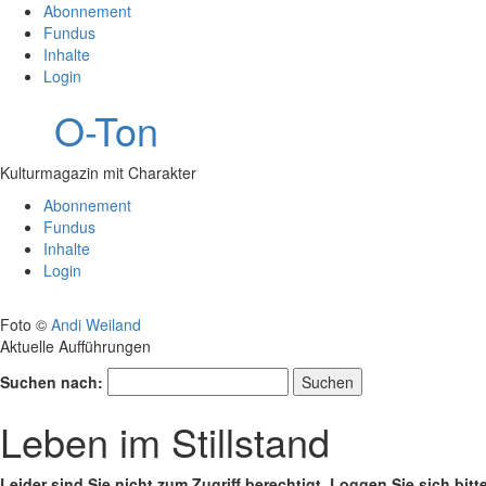
Abonnement
Fundus
Inhalte
Login
O-Ton
Kulturmagazin mit Charakter
Abonnement
Fundus
Inhalte
Login
Foto ©
Andi Weiland
Aktuelle Aufführungen
Suchen nach:
Leben im Stillstand
Leider sind Sie nicht zum Zugriff berechtigt. Loggen Sie sich bitt