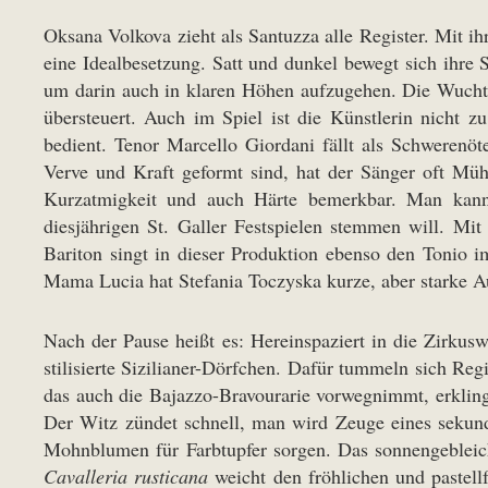
Oksana Volkova zieht als Santuzza alle Register. Mit 
eine Idealbesetzung. Satt und dunkel bewegt sich ihre 
um darin auch in klaren Höhen aufzugehen. Die Wucht d
übersteuert. Auch im Spiel ist die Künstlerin nicht z
bedient. Tenor Marcello Giordani fällt als Schwerenöt
Verve und Kraft geformt sind, hat der Sänger oft Müh
Kurzatmigkeit und auch Härte bemerkbar. Man kann 
diesjährigen St. Galler Festspielen stemmen will. Mi
Bariton singt in dieser Produktion ebenso den Tonio 
Mama Lucia hat Stefania Toczyska kurze, aber starke Au
Nach der Pause heißt es: Hereinspaziert in die Zirkusw
stilisierte Sizilianer-Dörfchen. Dafür tummeln sich Re
das auch die Bajazzo-Bravourarie vorwegnimmt, erkli
Der Witz zündet schnell, man wird Zeuge eines sekund
Mohnblumen für Farbtupfer sorgen. Das sonnengebleich
Cavalleria rusticana
weicht den fröhlichen und pastell