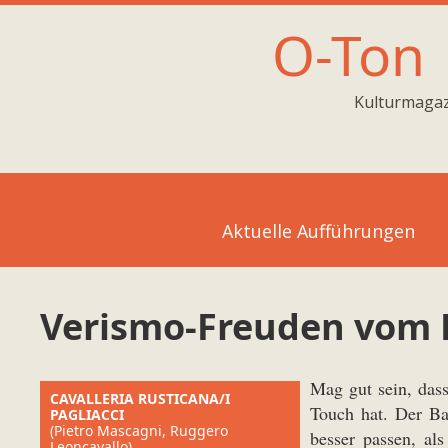
O-Ton
Kulturmagaz
Aktuelle Aufführungen
Verismo-Freuden vom 
Mag gut sein, dass
CAVALLERIA RUSTICANA/I
Touch hat. Der Ba
PAGLIACCI
(Pietro Mascagni, Ruggero
besser passen, al
Leoncavallo)