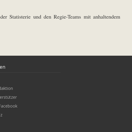
der Statisterie und den Regie-Teams mit anhaltendem
ten
daktion
erstützer
Facebook
tz