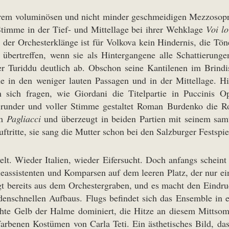
ihrem voluminösen und nicht minder geschmeidigen Mezzosopr
Stimme in der Tief- und Mittellage bei ihrer Wehklage
Voi lo
er Orchesterklänge ist für Volkova kein Hindernis, die Tön
u übertreffen, wenn sie als Hintergangene alle Schattierung
er Turiddu deutlich ab. Obschon seine Kantilenen im Brindi
e in den weniger lauten Passagen und in der Mittellage. Hi
sich fragen, wie Giordani die Titelpartie in Puccinis 
t runder und voller Stimme gestaltet Roman Burdenko die Ro
im
Pagliacci
und überzeugt in beiden Partien mit seinem sam
ftritte, sie sang die Mutter schon bei den Salzburger Festsp
elt. Wieder Italien, wieder Eifersucht. Doch anfangs scheint
gieassistenten und Komparsen auf dem leeren Platz, der nur ei
ngt bereits aus dem Orchestergraben, und es macht den Eind
enschnellen Aufbaus. Flugs befindet sich das Ensemble in ei
te Gelb der Halme dominiert, die Hitze an diesem Mittsomm
farbenen Kostümen von Carla Teti. Ein ästhetisches Bild, das