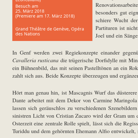
Renovationsarbei
Besuch am
25. März 2018
besonders gut eign
(Premiere am 17. März 2018)
schiere Wucht der
Partituren ist nic
Grand Théâtre de Genève, Opéra
des Nations
Joel und ein Sänge
In Genf werden zwei Regiekonzepte einander gegenüb
Cavalleria rusticana
die trügerische Dorfidylle mit Mi
ein Bühnenbild, das mit seinen Pastelltönen an ein Ro
zahlt sich aus. Beide Konzepte überzeugen und ergänzen
Hört man genau hin, ist Mascagnis Wurf das düsterere 
Dante arbeitet mit dem Dekor von Carmine Maringola m
lassen sich geräuschlos zu verschiedenen Szenebilde
sinistren Licht von Cristian Zucaro wird der Gram um d
Osterzeit eine zentrale Rolle spielt, lässt sich die Reg
Turiddu und dem gehörnten Ehemann Alfio entwickelt, i