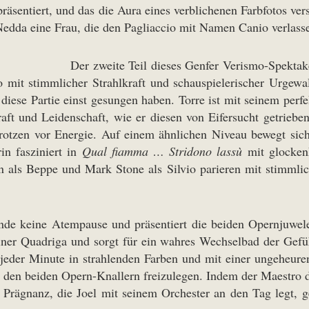
sentiert, und das die Aura eines verblichenen Farbfotos verst
 Nedda eine Frau, die den Pagliaccio mit Namen Canio verlasse
Der zweite Teil dieses Genfer Verismo-Spekta
 mit stimmlicher Strahlkraft und schauspielerischer Urgewal
 diese Partie einst gesungen haben. Torre ist mit seinem perf
aft und Leidenschaft, wie er diesen von Eifersucht getriebe
trotzen vor Energie. Auf einem ähnlichen Niveau bewegt sic
in fasziniert in
Qual fiamma … Stridono lassù
mit glocken
als Beppe und Mark Stone als Silvio parieren mit stimmlich
nde keine Atempause und präsentiert die beiden Opernjuwelen
einer Quadriga und sorgt für ein wahres Wechselbad der Gef
jeder Minute in strahlenden Farben und mit einer ungeheuren
n den beiden Opern-Knallern freizulegen. Indem der Maestro d
e Prägnanz, die Joel mit seinem Orchester an den Tag legt,