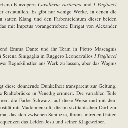
Verismo-Kurzopern
Cavalleria rusticana
und
I Pagliacci
ter erstaunlich. Es gibt nur wenige Werke, in denen die
en satten Klang und den Farbenreichtum dieser beiden
m das mit Impetus vorangetriebene Dirigat von Alexander
Während Emma Dante und ihr Team in Pietro Mascagnis
ei Serena Sinigaglia in Ruggero Leoncavallos
I Pagliacci
zwei Regiekünstler ans Werk zu lassen, aber das Wagnis
gt diese donnernde Dunkelheit transparent zur Geltung.
Rialtobrücke in Venedig erinnert. Die variablen Teile
niert die Farbe Schwarz, auf diese Weise und mit dem
osität mit Madonnenkult, die im sizilianischen Dorf zur
sdrama, das sich zwischen Santuzza, ihrem untreuen Gatten
sequenzen das Leiden Jesu und seiner Klageweiber.