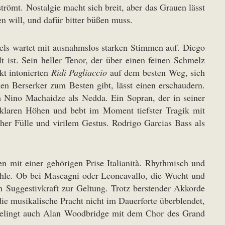
römt. Nostalgie macht sich breit, aber das Grauen lässt
n will, und dafür bitter büßen muss.
kels wartet mit ausnahmslos starken Stimmen auf. Diego
t ist. Sein heller Tenor, der über einen feinen Schmelz
ekt intonierten
Ridi Pagliaccio
auf dem besten Weg, sich
nen Berserker zum Besten gibt, lässt einen erschaudern.
h Nino Machaidze als Nedda. Ein Sopran, der in seiner
klaren Höhen und bebt im Moment tiefster Tragik mit
er Fülle und virilem Gestus. Rodrigo Garcias Bass als
 mit einer gehörigen Prise Italianità. Rhythmisch und
ühle. Ob bei Mascagni oder Leoncavallo, die Wucht und
 Suggestivkraft zur Geltung. Trotz berstender Akkorde
ie musikalische Pracht nicht im Dauerforte überblendet,
 gelingt auch Alan Woodbridge mit dem Chor des Grand