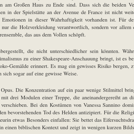
ten am Großen Haus zu Ende sind. Dass sich die beiden 
en in der Spielstätte an der Avenue de France ist nicht wei
 Emotionen in dieser Wahrhaftigkeit vorhanden ist. Für d
ht nur die Holzverkleidung verantwortlich, sondern vor alle
rensemble, das aus dem Vollen schöpft.
ergestellt, die nicht unterschiedlicher sein könnten. 
nimalismus zu einer Shakespeare-Anschauung bringt, ist es b
koko-Gemälde erinnert. Es mag ein gewisses Risiko bergen, 
 sich sogar auf eine gewisse Weise.
Opus. Die Konzentration auf ein paar wenige Stilmittel brin
it drei Modulen einer Treppe, die aneinandergereiht an die 
rn verschieben. Bei den Kostümen von Vanessa Sannino domi
en bevorstehenden Tod des Helden antizipiert. Für die Religi
isseurin etwas Besonders einfallen: Sie bettet das Eifersucht
n einen biblischen Kontext und zeigt in wenigen kurzen Bild